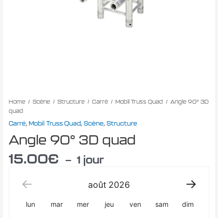
Home
/
Scène
/
Structure
/
Carré
/
Mobil Truss Quad
/ Angle 90° 3D
quad
Carré
,
Mobil Truss Quad
,
Scène
,
Structure
Angle 90° 3D quad
15.00
€
1 jour
août
2026
lun
mar
mer
jeu
ven
sam
dim