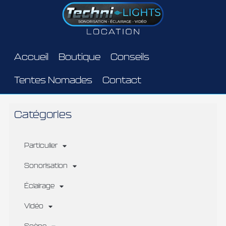
Aller
au
contenu
Accueil
Boutique
Conseils
Tentes Nomades
Contact
Catégories
Particulier
Sonorisation
Éclairage
Vidéo