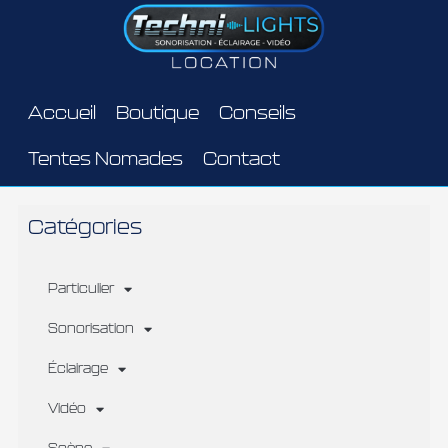
Aller
au
contenu
Accueil
Boutique
Conseils
Tentes Nomades
Contact
Catégories
Particulier
Sonorisation
Éclairage
Vidéo