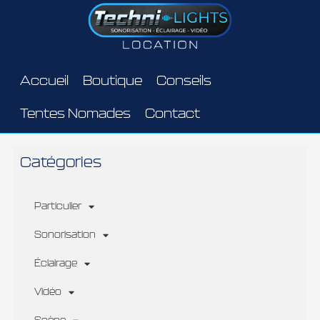
Aller
au
contenu
Accueil
Boutique
Conseils
Tentes Nomades
Contact
Catégories
Particulier
Sonorisation
Éclairage
Vidéo