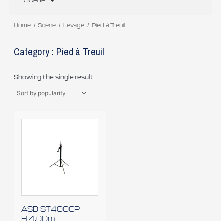
Scène
Home
/
Scène
/
Levage
/ Pied à Treuil
Category : Pied à Treuil
Showing the single result
ASD ST­4000P
H.4,00m